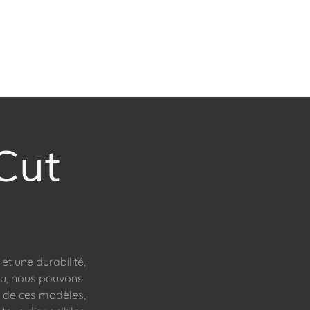
Cut
t une durabilité,
au, nous pouvons
s de ces modèles,