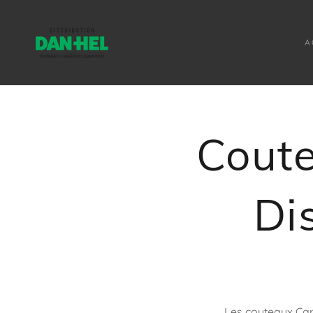
A
Coute
Di
Les couteaux Car