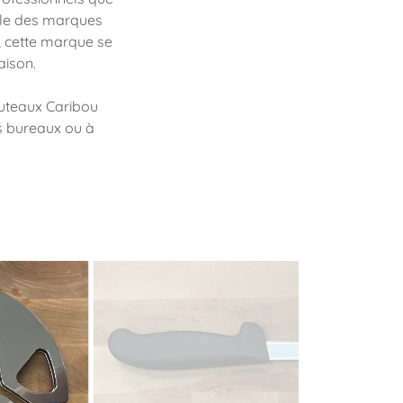
elle des marques
, cette marque se
aison.
outeaux Caribou
os bureaux ou à