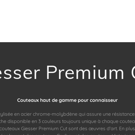
esser Premium 
Couteaux haut de gamme pour connaisseur
ylisée en acier chrome-molybdène qui assure une résistance e
che disponible en 3 couleurs toujours unique à chaque coute
 couteaux Giesser Premium Cut sont des œuvres d'art. En plu