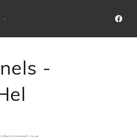
nels -
Hel
rofessionnels que