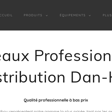
CCUEIL
PRODUITS
ÉQUIPEMENTS
PLUS
aux Profession
stribution Dan-
Qualité professionnelle à bas prix
ibou représentent notre gamme la plus prisée, tant par les p