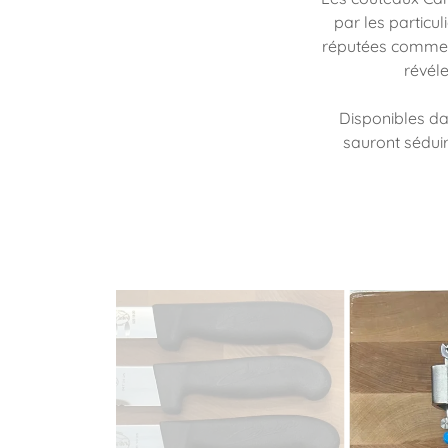
par les particu
réputées comme l
révél
Disponibles da
sauront séduir