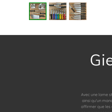
Gi
Avec une lame st
ainsi qu'un man
affirmer que les