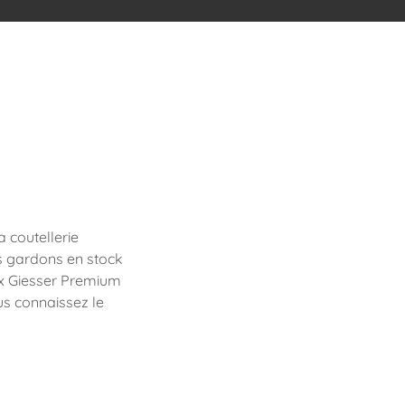
 coutellerie
us gardons en stock
ux Giesser Premium
s connaissez le